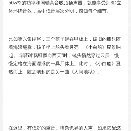
50w*2的功率和同轴高音吸顶扬声器，就能享受到3D立
体环绕音效，高中低音层次分明，感知每个细节。
比如第六集结尾，三个孩子躺在甲板上，破旧的船只随
着海浪翻腾，孩子坐上船头看月亮，《小白船》应景响
起。当唱到
“飘呀飘向西天”时，镜头悄然穿过云层，慢
慢定格在海面漂浮的一具尸体上。此时，《小白船》戛
然而止，随之响起的是另一曲《人间地狱》。
在这里，有低沉的重音、嘈杂诡异的人声，如果搭配
悠